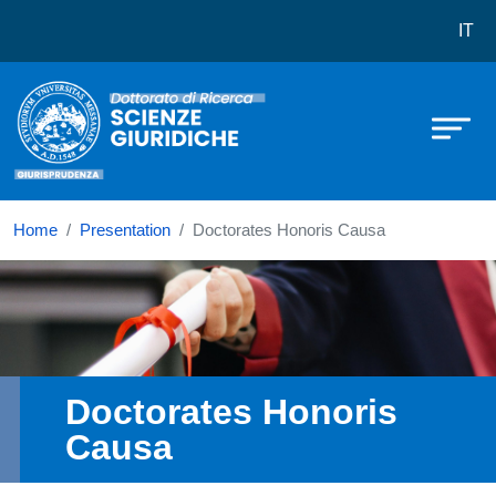
Dottorato in Scienze Giuridiche
Skip to main content
IT
Home
Presentation
Doctorates Honoris Causa
Immagine
Doctorates Honoris
Causa