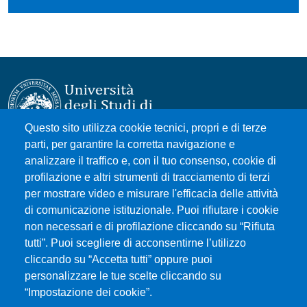
Questo sito utilizza cookie tecnici, propri e di terze
parti, per garantire la corretta navigazione e
Università degli Studi di Messina
analizzare il traffico e, con il tuo consenso, cookie di
Piazza Pugliatti, 1 - 98122 Messina
profilazione e altri strumenti di tracciamento di terzi
Cod. Fiscale 80004070837
per mostrare video e misurare l'efficacia delle attività
P.IVA 00724160833
di comunicazione istituzionale. Puoi rifiutare i cookie
Centralino: 090 676 1
non necessari e di profilazione cliccando su “Rifiuta
tutti”. Puoi scegliere di acconsentirne l’utilizzo
MENÙ SOCIAL
cliccando su “Accetta tutti” oppure puoi
personalizzare le tue scelte cliccando su
“Impostazione dei cookie”.
MENÙ FOOTER 1
Accessibility statement