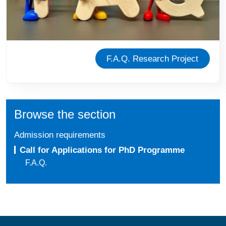
F.A.Q. Research Project
Browse the section
Admission requirements
Call for Applications for PhD Programme
F.A.Q.