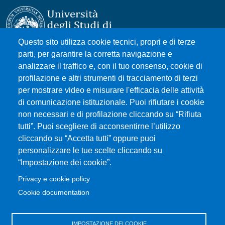
Questo sito utilizza cookie tecnici, propri e di terze
parti, per garantire la corretta navigazione e
Università degli Studi di Messina
analizzare il traffico e, con il tuo consenso, cookie di
Piazza Pugliatti, 1 - 98122 Messina
profilazione e altri strumenti di tracciamento di terzi
Cod. Fiscale 80004070837
per mostrare video e misurare l'efficacia delle attività
P.IVA 00724160833
di comunicazione istituzionale. Puoi rifiutare i cookie
Centralino: 090 676 1
non necessari e di profilazione cliccando su “Rifiuta
tutti”. Puoi scegliere di acconsentirne l’utilizzo
MENÙ SOCIAL
cliccando su “Accetta tutti” oppure puoi
personalizzare le tue scelte cliccando su
“Impostazione dei cookie”.
MENÙ FOOTER 1
Accessibility statement
Privacy e cookie policy
Sitemap
Cookie documentation
Privacy and cookie policy
Change your mind on cookies
IMPOSTAZIONE DEI COOKIE