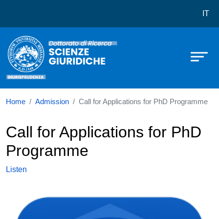
Dottorato in Scienze Giuridiche
Skip to main content
IT
Home
Admission
Call for Applications for PhD Programme
Call for Applications for PhD
Programme
Listen
Immagine