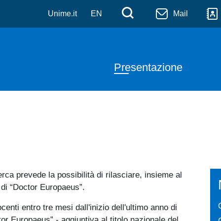
idiche
Salta al contenuto principale
Menù di serviz
Cerca
Unime.it
EN
Mail
Navigazione pr
Presentazione
rca prevede la possibilità di rilasciare, insieme al
ne di “Doctor Europaeus”.
centi entro tre mesi dall'inizio dell'ultimo anno di
tor Europaeus” - aggiuntiva al titolo nazionale del