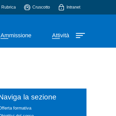
io
Rubrica
Cruscotto
Intranet
incipale
Ammissione
Attività
Naviga la sezione
Offerta formativa
Obiettivi del corso